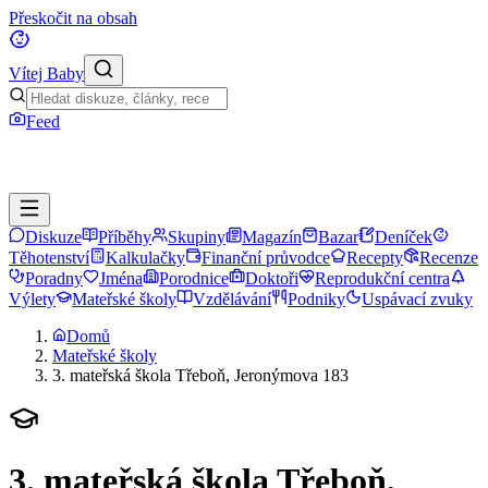
Přeskočit na obsah
Vítej Baby
Feed
Diskuze
Příběhy
Skupiny
Magazín
Bazar
Deníček
Těhotenství
Kalkulačky
Finanční průvodce
Recepty
Recenze
Poradny
Jména
Porodnice
Doktoři
Reprodukční centra
Výlety
Mateřské školy
Vzdělávání
Podniky
Uspávací zvuky
Domů
Mateřské školy
3. mateřská škola Třeboň, Jeronýmova 183
3. mateřská škola Třeboň,