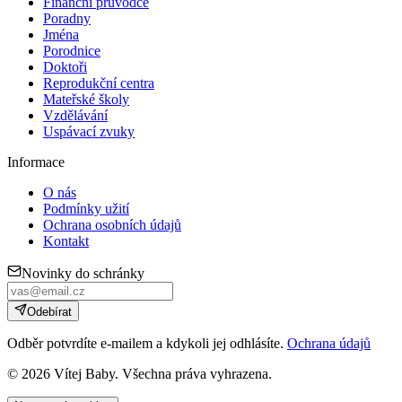
Finanční průvodce
Poradny
Jména
Porodnice
Doktoři
Reprodukční centra
Mateřské školy
Vzdělávání
Uspávací zvuky
Informace
O nás
Podmínky užití
Ochrana osobních údajů
Kontakt
Novinky do schránky
Odebírat
Odběr potvrdíte e-mailem a kdykoli jej odhlásíte.
Ochrana údajů
©
2026
Vítej Baby. Všechna práva vyhrazena.