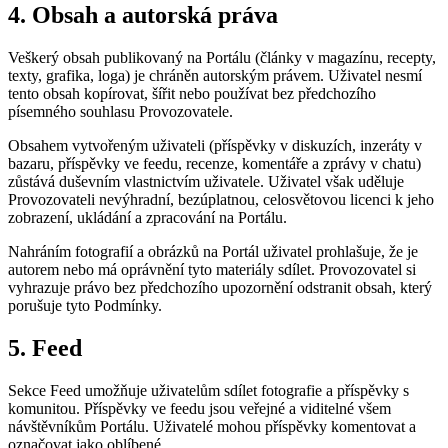
4. Obsah a autorská práva
Veškerý obsah publikovaný na Portálu (články v magazínu, recepty,
texty, grafika, loga) je chráněn autorským právem. Uživatel nesmí
tento obsah kopírovat, šířit nebo používat bez předchozího
písemného souhlasu Provozovatele.
Obsahem vytvořeným uživateli (příspěvky v diskuzích, inzeráty v
bazaru, příspěvky ve feedu, recenze, komentáře a zprávy v chatu)
zůstává duševním vlastnictvím uživatele. Uživatel však uděluje
Provozovateli nevýhradní, bezúplatnou, celosvětovou licenci k jeho
zobrazení, ukládání a zpracování na Portálu.
Nahráním fotografií a obrázků na Portál uživatel prohlašuje, že je
autorem nebo má oprávnění tyto materiály sdílet. Provozovatel si
vyhrazuje právo bez předchozího upozornění odstranit obsah, který
porušuje tyto Podmínky.
5. Feed
Sekce Feed umožňuje uživatelům sdílet fotografie a příspěvky s
komunitou. Příspěvky ve feedu jsou veřejné a viditelné všem
návštěvníkům Portálu. Uživatelé mohou příspěvky komentovat a
označovat jako oblíbené.