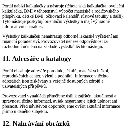
Portál nabízí kalkulačky a nástroje (těhotenská kalkulačka, ovulační
kalkulačka, BMI v těhotenství, výpočet mateřské a rodičovského
příspěvku, dětské BMI, očkovací kalendář, růstové tabulky a další).
Tyto nástroje poskytují orientační výsledky a mají výhradně
informativní charakter.
Výsledky kalkulaček nenahrazují odborné lékařské vyšetření ani
finanční poradenství. Provozovatel nenese odpovědnost za
rozhodnutí učiněná na základě výsledků těchto nástrojů.
11. Adresáře a katalogy
Portál obsahuje adresáře porodnic, lékařů, mateřských škol,
reprodukčních center, výletů a podniků. Informace v těchto
adresářích jsou získávány z veřejně dostupných zdrojů a
uživatelských příspěvků.
Provozovatel vynakládá přiměřené úsilí k zajištění aktuálnosti a
správnosti těchto informací, avšak negarantuje jejich úplnost ani
přesnost. Před návštěvou doporučujeme ověřit aktuální informace
přímo u daného subjektu.
12. Nahrávání obrázků