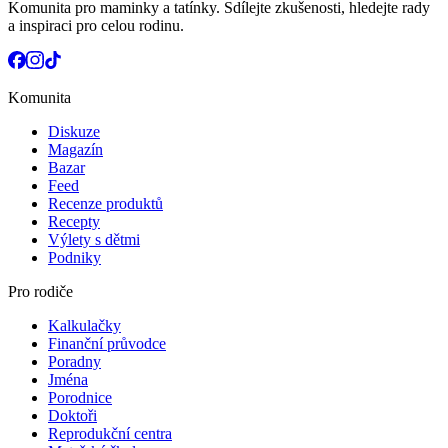
Komunita pro maminky a tatínky. Sdílejte zkušenosti, hledejte rady
a inspiraci pro celou rodinu.
Komunita
Diskuze
Magazín
Bazar
Feed
Recenze produktů
Recepty
Výlety s dětmi
Podniky
Pro rodiče
Kalkulačky
Finanční průvodce
Poradny
Jména
Porodnice
Doktoři
Reprodukční centra