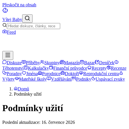
Přeskočit na obsah
Vítej Baby
Feed
Diskuze
Příběhy
Skupiny
Magazín
Bazar
Deníček
Těhotenství
Kalkulačky
Finanční průvodce
Recepty
Recenze
Poradny
Jména
Porodnice
Doktoři
Reprodukční centra
Výlety
Mateřské školy
Vzdělávání
Podniky
Uspávací zvuky
Domů
Podmínky užití
Podmínky užití
Poslední aktualizace: 16. července 2026