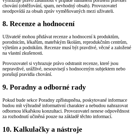
vyhrazuje právo zasáhnout v případě nahlášení porušení pravidel
chování (obtěžování, spam, nevhodný obsah). Provozovatel
neodpovídá za obsah zpráv vyměňovaných mezi uživateli.
8. Recenze a hodnocení
Uživatelé mohou přidávat recenze a hodnocení k produktům,
porodnicím, lékařům, mateřským školám, reprodukčním centrům,
výletům a podnikům. Recenze musí být pravdivé, věcné a založené
na vlastní zkušenosti.
Provozovatel si vyhrazuje právo odstranit recenze, které jsou
nepravdivé, urážlivé, nesouvisejí s hodnoceným subjektem nebo
porušují pravidla chování.
9. Poradny a odborné rady
Pokud bude sekce Poradny zpřístupněna, poskytované informace
budou mít výhradně informativní charakter a nebudou nahrazovat
odbornou lékařskou konzultaci. Provozovatel nenese odpovědnost
za rozhodnutí učiněná pouze na základě těchto informací.
10. Kalkulačky a nástroje