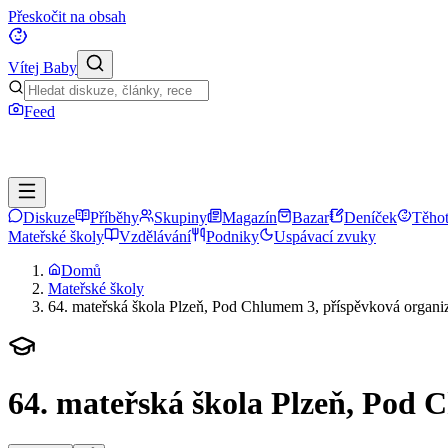
Přeskočit na obsah
Vítej Baby
Feed
Diskuze
Příběhy
Skupiny
Magazín
Bazar
Deníček
Těhot
Mateřské školy
Vzdělávání
Podniky
Uspávací zvuky
Domů
Mateřské školy
64. mateřská škola Plzeň, Pod Chlumem 3, příspěvková organi
64. mateřská škola Plzeň, Pod 