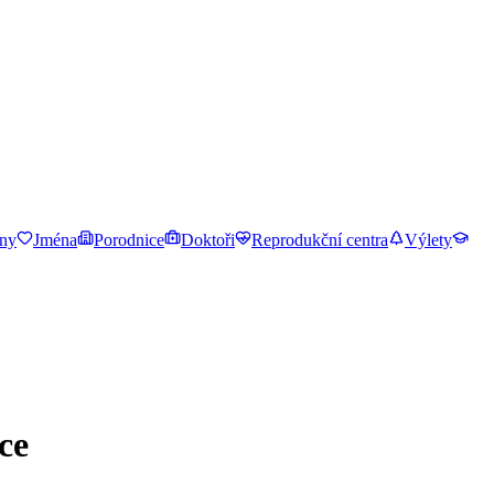
ny
Jména
Porodnice
Doktoři
Reprodukční centra
Výlety
ce