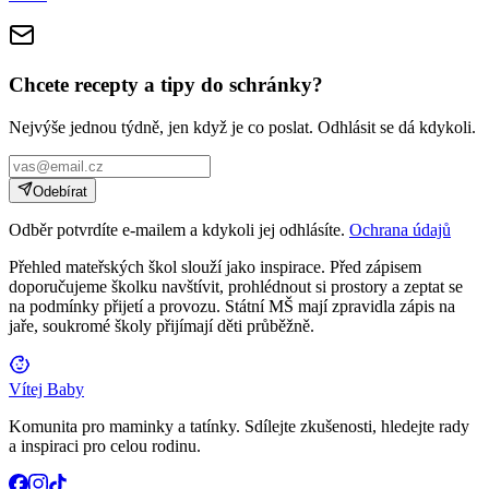
Chcete recepty a tipy do schránky?
Nejvýše jednou týdně, jen když je co poslat. Odhlásit se dá kdykoli.
Odebírat
Odběr potvrdíte e-mailem a kdykoli jej odhlásíte.
Ochrana údajů
Přehled mateřských škol slouží jako inspirace. Před zápisem
doporučujeme školku navštívit, prohlédnout si prostory a zeptat se
na podmínky přijetí a provozu. Státní MŠ mají zpravidla zápis na
jaře, soukromé školy přijímají děti průběžně.
Vítej Baby
Komunita pro maminky a tatínky. Sdílejte zkušenosti, hledejte rady
a inspiraci pro celou rodinu.