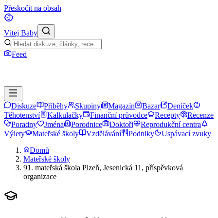
Přeskočit na obsah
Vítej Baby
Feed
Diskuze
Příběhy
Skupiny
Magazín
Bazar
Deníček
Těhotenství
Kalkulačky
Finanční průvodce
Recepty
Recenze
Poradny
Jména
Porodnice
Doktoři
Reprodukční centra
Výlety
Mateřské školy
Vzdělávání
Podniky
Uspávací zvuky
Domů
Mateřské školy
91. mateřská škola Plzeň, Jesenická 11, příspěvková
organizace