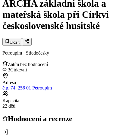
ARCHA základní škola a
mateřská škola při Církvi
československé husitské
Uložit
Petroupim
· Středočeský
Zatím bez hodnocení
3
Církevní
Adresa
č.p. 74, 256 01 Petroupim
Kapacita
22 dětí
Hodnocení a recenze