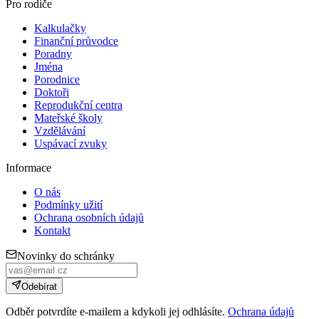
Pro rodiče
Kalkulačky
Finanční průvodce
Poradny
Jména
Porodnice
Doktoři
Reprodukční centra
Mateřské školy
Vzdělávání
Uspávací zvuky
Informace
O nás
Podmínky užití
Ochrana osobních údajů
Kontakt
Novinky do schránky
Odebírat
Odběr potvrdíte e-mailem a kdykoli jej odhlásíte.
Ochrana údajů