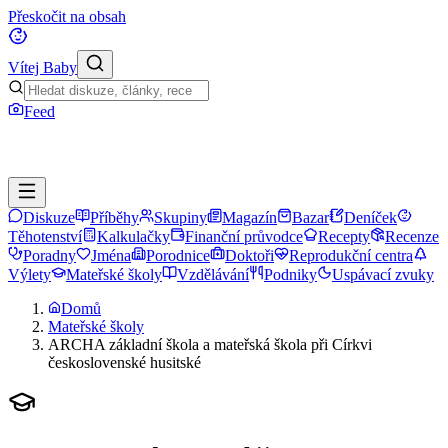
Přeskočit na obsah
Vítej Baby
Feed
Diskuze
Příběhy
Skupiny
Magazín
Bazar
Deníček
Těhotenství
Kalkulačky
Finanční průvodce
Recepty
Recenze
Poradny
Jména
Porodnice
Doktoři
Reprodukční centra
Výlety
Mateřské školy
Vzdělávání
Podniky
Uspávací zvuky
Domů
Mateřské školy
ARCHA základní škola a mateřská škola při Církvi
československé husitské