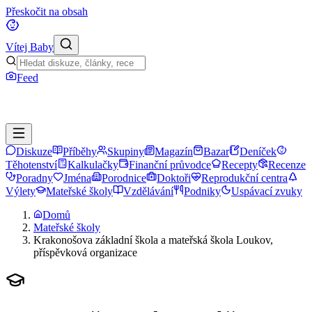
Přeskočit na obsah
Vítej Baby
Feed
Diskuze
Příběhy
Skupiny
Magazín
Bazar
Deníček
Těhotenství
Kalkulačky
Finanční průvodce
Recepty
Recenze
Poradny
Jména
Porodnice
Doktoři
Reprodukční centra
Výlety
Mateřské školy
Vzdělávání
Podniky
Uspávací zvuky
Domů
Mateřské školy
Krakonošova základní škola a mateřská škola Loukov,
příspěvková organizace