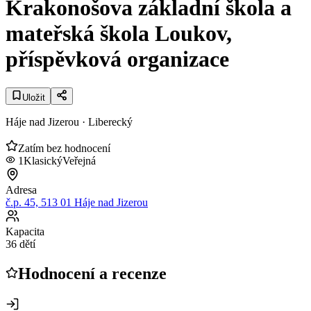
Krakonošova základní škola a
mateřská škola Loukov,
příspěvková organizace
Uložit
Háje nad Jizerou
· Liberecký
Zatím bez hodnocení
1
Klasický
Veřejná
Adresa
č.p. 45, 513 01 Háje nad Jizerou
Kapacita
36 dětí
Hodnocení a recenze