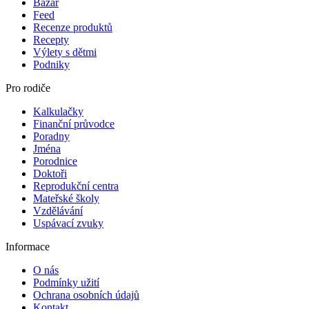
Bazar
Feed
Recenze produktů
Recepty
Výlety s dětmi
Podniky
Pro rodiče
Kalkulačky
Finanční průvodce
Poradny
Jména
Porodnice
Doktoři
Reprodukční centra
Mateřské školy
Vzdělávání
Uspávací zvuky
Informace
O nás
Podmínky užití
Ochrana osobních údajů
Kontakt