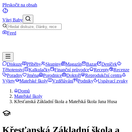
Přeskočit na obsah
Vítej Baby
Feed
Diskuze
Příběhy
Skupiny
Magazín
Bazar
Deníček
Těhotenství
Kalkulačky
Finanční průvodce
Recepty
Recenze
Poradny
Jména
Porodnice
Doktoři
Reprodukční centra
Výlety
Mateřské školy
Vzdělávání
Podniky
Uspávací zvuky
Domů
Mateřské školy
Křesťanská Základní škola a Mateřská škola Jana Husa
Křesťanská Základní škola a