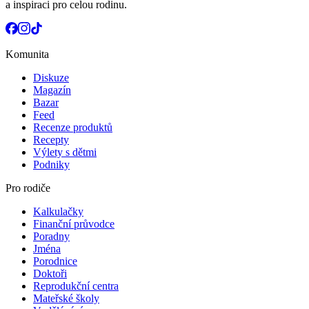
a inspiraci pro celou rodinu.
Komunita
Diskuze
Magazín
Bazar
Feed
Recenze produktů
Recepty
Výlety s dětmi
Podniky
Pro rodiče
Kalkulačky
Finanční průvodce
Poradny
Jména
Porodnice
Doktoři
Reprodukční centra
Mateřské školy