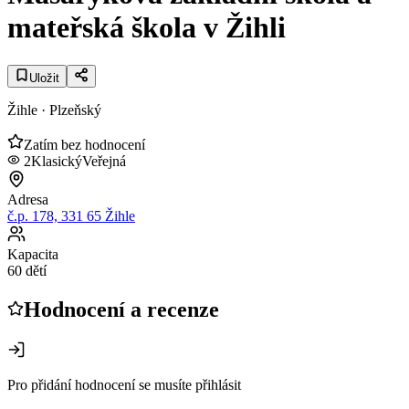
mateřská škola v Žihli
Uložit
Žihle
· Plzeňský
Zatím bez hodnocení
2
Klasický
Veřejná
Adresa
č.p. 178, 331 65 Žihle
Kapacita
60 dětí
Hodnocení a recenze
Pro přidání hodnocení se musíte přihlásit