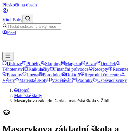
Přeskočit na obsah
Vítej Baby
Feed
Diskuze
Příběhy
Skupiny
Magazín
Bazar
Deníček
Těhotenství
Kalkulačky
Finanční průvodce
Recepty
Recenze
Poradny
Jména
Porodnice
Doktoři
Reprodukční centra
Výlety
Mateřské školy
Vzdělávání
Podniky
Uspávací zvuky
Domů
Mateřské školy
Masarykova základní škola a mateřská škola v Žihli
Masarykova základní škola a