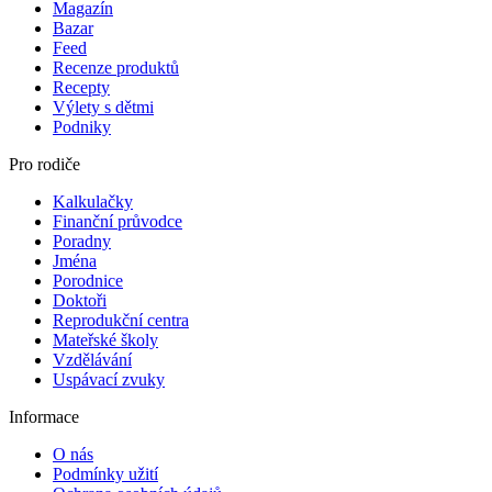
Magazín
Bazar
Feed
Recenze produktů
Recepty
Výlety s dětmi
Podniky
Pro rodiče
Kalkulačky
Finanční průvodce
Poradny
Jména
Porodnice
Doktoři
Reprodukční centra
Mateřské školy
Vzdělávání
Uspávací zvuky
Informace
O nás
Podmínky užití