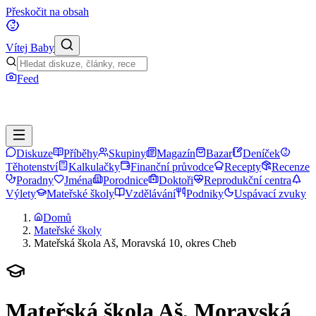
Přeskočit na obsah
Vítej Baby
Feed
Diskuze
Příběhy
Skupiny
Magazín
Bazar
Deníček
Těhotenství
Kalkulačky
Finanční průvodce
Recepty
Recenze
Poradny
Jména
Porodnice
Doktoři
Reprodukční centra
Výlety
Mateřské školy
Vzdělávání
Podniky
Uspávací zvuky
Domů
Mateřské školy
Mateřská škola Aš, Moravská 10, okres Cheb
Mateřská škola Aš, Moravská