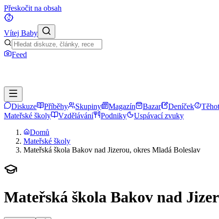
Přeskočit na obsah
Vítej Baby
Feed
Diskuze
Příběhy
Skupiny
Magazín
Bazar
Deníček
Těhot
Mateřské školy
Vzdělávání
Podniky
Uspávací zvuky
Domů
Mateřské školy
Mateřská škola Bakov nad Jizerou, okres Mladá Boleslav
Mateřská škola Bakov nad Jizer