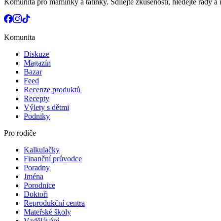
Komunita pro maminky a tatínky. Sdílejte zkušenosti, hledejte rady a i
Komunita
Diskuze
Magazín
Bazar
Feed
Recenze produktů
Recepty
Výlety s dětmi
Podniky
Pro rodiče
Kalkulačky
Finanční průvodce
Poradny
Jména
Porodnice
Doktoři
Reprodukční centra
Mateřské školy
Vzdělávání