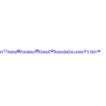
ny
Jména
Porodnice
Doktoři
Reprodukční centra
Výlety