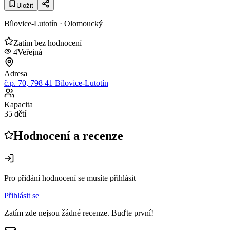
Uložit
Bílovice-Lutotín
· Olomoucký
Zatím bez hodnocení
4
Veřejná
Adresa
č.p. 70, 798 41 Bílovice-Lutotín
Kapacita
35 dětí
Hodnocení a recenze
Pro přidání hodnocení se musíte přihlásit
Přihlásit se
Zatím zde nejsou žádné recenze. Buďte první!