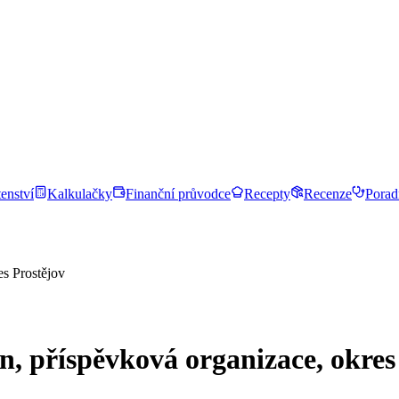
enství
Kalkulačky
Finanční průvodce
Recepty
Recenze
Porad
es Prostějov
ín, příspěvková organizace, okres