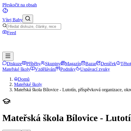
Přeskočit na obsah
Vítej Baby
Feed
Diskuze
Příběhy
Skupiny
Magazín
Bazar
Deníček
Těhot
Mateřské školy
Vzdělávání
Podniky
Uspávací zvuky
Domů
Mateřské školy
Mateřská škola Bílovice - Lutotín, příspěvková organizace, okr
Mateřská škola Bílovice - Lutot