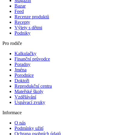
Magazín
Bazar
Feed
Recenze produktů
Recepty
Výlety s dětmi
Podniky
Pro rodiče
Kalkulačky
Finanční průvodce
Poradny
Jména
Porodnice
Doktoři
Reprodukční centra
Mateřské školy
Vzdělávání
Uspávací zvuky
Informace
O nás
Podmínky užití
Ochrana osobních údajů