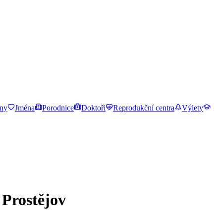
ny
Jména
Porodnice
Doktoři
Reprodukční centra
Výlety
 Prostějov