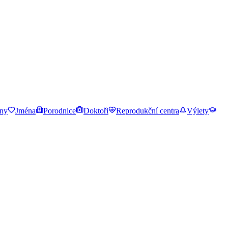
ny
Jména
Porodnice
Doktoři
Reprodukční centra
Výlety