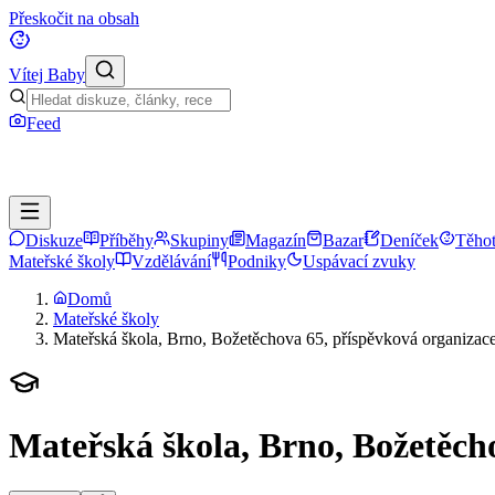
Přeskočit na obsah
Vítej Baby
Feed
Diskuze
Příběhy
Skupiny
Magazín
Bazar
Deníček
Těhot
Mateřské školy
Vzdělávání
Podniky
Uspávací zvuky
Domů
Mateřské školy
Mateřská škola, Brno, Božetěchova 65, příspěvková organizac
Mateřská škola, Brno, Božetěch