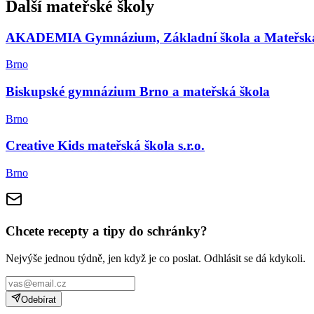
Další mateřské školy
AKADEMIA Gymnázium, Základní škola a Mateřská š
Brno
Biskupské gymnázium Brno a mateřská škola
Brno
Creative Kids mateřská škola s.r.o.
Brno
Chcete recepty a tipy do schránky?
Nejvýše jednou týdně, jen když je co poslat. Odhlásit se dá kdykoli.
Odebírat