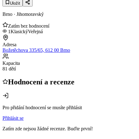
Uložit
Brno
· Jihomoravský
Zatím bez hodnocení
1
Klasický
Veřejná
Adresa
Božetěchova 335/65, 612 00 Brno
Kapacita
81 dětí
Hodnocení a recenze
Pro přidání hodnocení se musíte přihlásit
Přihlásit se
Zatím zde nejsou žádné recenze. Buďte první!