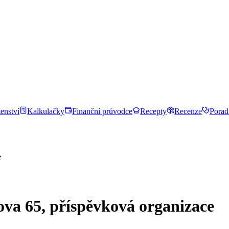
enství
Kalkulačky
Finanční průvodce
Recepty
Recenze
Porad
e
ova 65, příspěvková organizace