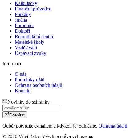
Kalkulačky
Finanční průvodce
Poradny
Jména
Porodnice
Doktoři
Reprodukční centra
Mateřské školy
Vzdělávání
Uspávací zvuky
Informace
O nás
Podmínky užití
Ochrana osobních údajů
Kontakt
Novinky do schránky
Odebírat
Odběr potvrdíte e-mailem a kdykoli jej odhlásíte.
Ochrana údajů
©
2026
Vítej Baby. Všechna práva vyhrazena.