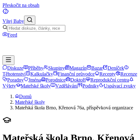
Přeskočit na obsah
Vítej Baby
Feed
Diskuze
Příběhy
Skupiny
Magazín
Bazar
Deníček
Těhotenství
Kalkulačky
Finanční průvodce
Recepty
Recenze
Poradny
Jména
Porodnice
Doktoři
Reprodukční centra
Výlety
Mateřské školy
Vzdělávání
Podniky
Uspávací zvuky
Domů
Mateřské školy
Mateřská škola Brno, Křenová 76a, příspěvková organizace
Mateřská škola Brno, Křenová