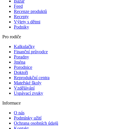
Bazar
Feed
Recenze produktů
Recepty
Výlety s dětmi
Podniky
Pro rodiče
Kalkulačky
Finanční průvodce
Poradny
Jména
Porodnice
Doktoři
Reprodukční centra
Mateřské školy
Vzdělávání
Uspávací zvuky
Informace
O nás
Podmínky užití
Ochrana osobních údajů
Kontakt