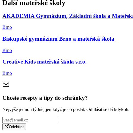
Další mateřské školy
AKADEMIA Gymnázium, Základní škola a Mateřská š
Brno
Biskupské gymnázium Brno a mateřská škola
Brno
Creative Kids mateřská škola s.r.o.
Brno
Chcete recepty a tipy do schránky?
Nejvýše jednou týdně, jen když je co poslat. Odhlásit se dá kdykoli.
Odebírat