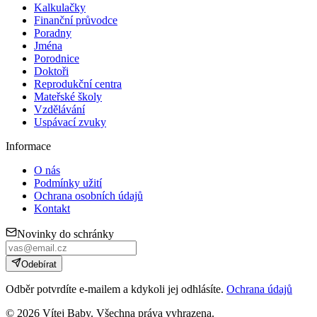
Kalkulačky
Finanční průvodce
Poradny
Jména
Porodnice
Doktoři
Reprodukční centra
Mateřské školy
Vzdělávání
Uspávací zvuky
Informace
O nás
Podmínky užití
Ochrana osobních údajů
Kontakt
Novinky do schránky
Odebírat
Odběr potvrdíte e-mailem a kdykoli jej odhlásíte.
Ochrana údajů
©
2026
Vítej Baby. Všechna práva vyhrazena.