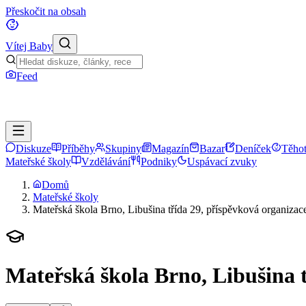
Přeskočit na obsah
Vítej Baby
Feed
Diskuze
Příběhy
Skupiny
Magazín
Bazar
Deníček
Těhot
Mateřské školy
Vzdělávání
Podniky
Uspávací zvuky
Domů
Mateřské školy
Mateřská škola Brno, Libušina třída 29, příspěvková organizac
Mateřská škola Brno, Libušina t