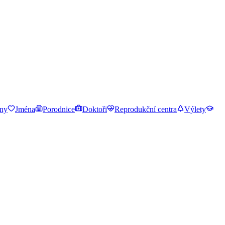
ny
Jména
Porodnice
Doktoři
Reprodukční centra
Výlety