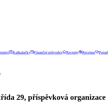
enství
Kalkulačky
Finanční průvodce
Recepty
Recenze
Porad
e
řída 29, příspěvková organizace