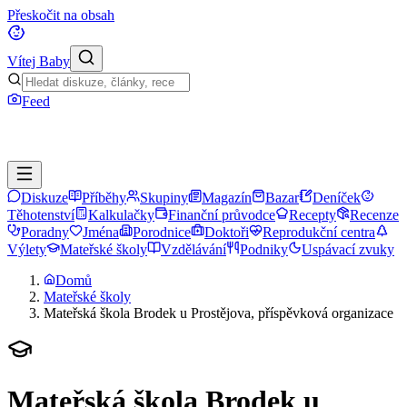
Přeskočit na obsah
Vítej Baby
Feed
Diskuze
Příběhy
Skupiny
Magazín
Bazar
Deníček
Těhotenství
Kalkulačky
Finanční průvodce
Recepty
Recenze
Poradny
Jména
Porodnice
Doktoři
Reprodukční centra
Výlety
Mateřské školy
Vzdělávání
Podniky
Uspávací zvuky
Domů
Mateřské školy
Mateřská škola Brodek u Prostějova, příspěvková organizace
Mateřská škola Brodek u