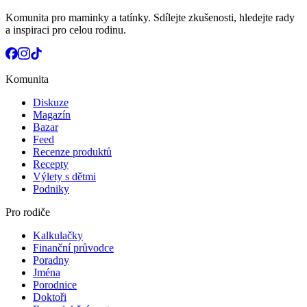
Komunita pro maminky a tatínky. Sdílejte zkušenosti, hledejte rady
a inspiraci pro celou rodinu.
Komunita
Diskuze
Magazín
Bazar
Feed
Recenze produktů
Recepty
Výlety s dětmi
Podniky
Pro rodiče
Kalkulačky
Finanční průvodce
Poradny
Jména
Porodnice
Doktoři