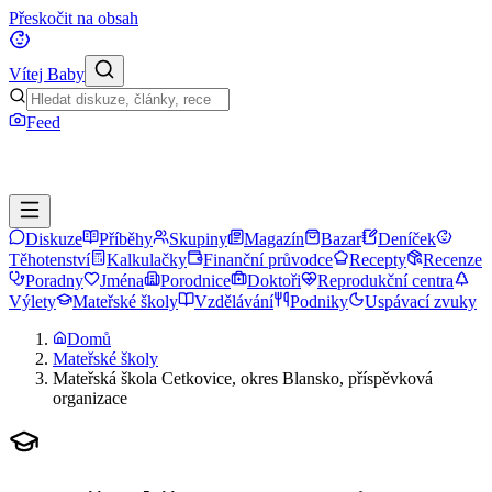
Přeskočit na obsah
Vítej Baby
Feed
Diskuze
Příběhy
Skupiny
Magazín
Bazar
Deníček
Těhotenství
Kalkulačky
Finanční průvodce
Recepty
Recenze
Poradny
Jména
Porodnice
Doktoři
Reprodukční centra
Výlety
Mateřské školy
Vzdělávání
Podniky
Uspávací zvuky
Domů
Mateřské školy
Mateřská škola Cetkovice, okres Blansko, příspěvková
organizace