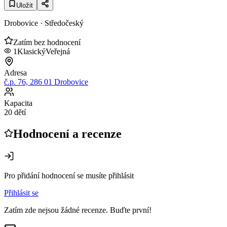
Uložit
Drobovice
· Středočeský
Zatím bez hodnocení
1
Klasický
Veřejná
Adresa
č.p. 76, 286 01 Drobovice
Kapacita
20 dětí
Hodnocení a recenze
Pro přidání hodnocení se musíte přihlásit
Přihlásit se
Zatím zde nejsou žádné recenze. Buďte první!