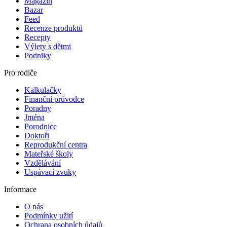
Magazín
Bazar
Feed
Recenze produktů
Recepty
Výlety s dětmi
Podniky
Pro rodiče
Kalkulačky
Finanční průvodce
Poradny
Jména
Porodnice
Doktoři
Reprodukční centra
Mateřské školy
Vzdělávání
Uspávací zvuky
Informace
O nás
Podmínky užití
Ochrana osobních údajů