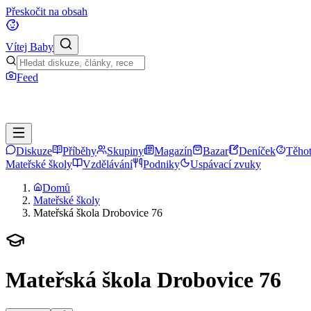
Přeskočit na obsah
Vítej Baby
Feed
Diskuze
Příběhy
Skupiny
Magazín
Bazar
Deníček
Těhot
Mateřské školy
Vzdělávání
Podniky
Uspávací zvuky
Domů
Mateřské školy
Mateřská škola Drobovice 76
Mateřská škola Drobovice 76