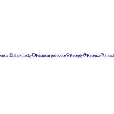
enství
Kalkulačky
Finanční průvodce
Recepty
Recenze
Porad