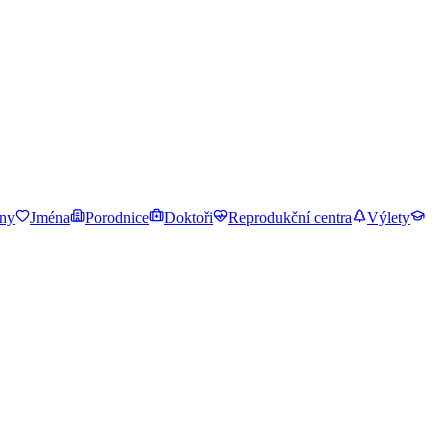
ny
Jména
Porodnice
Doktoři
Reprodukční centra
Výlety