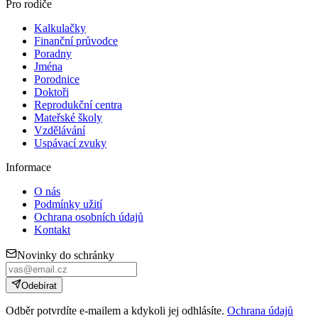
Pro rodiče
Kalkulačky
Finanční průvodce
Poradny
Jména
Porodnice
Doktoři
Reprodukční centra
Mateřské školy
Vzdělávání
Uspávací zvuky
Informace
O nás
Podmínky užití
Ochrana osobních údajů
Kontakt
Novinky do schránky
Odebírat
Odběr potvrdíte e-mailem a kdykoli jej odhlásíte.
Ochrana údajů