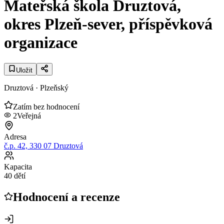
Mateřská škola Druztová,
okres Plzeň-sever, příspěvková
organizace
Uložit
Druztová
· Plzeňský
Zatím bez hodnocení
2
Veřejná
Adresa
č.p. 42, 330 07 Druztová
Kapacita
40 dětí
Hodnocení a recenze