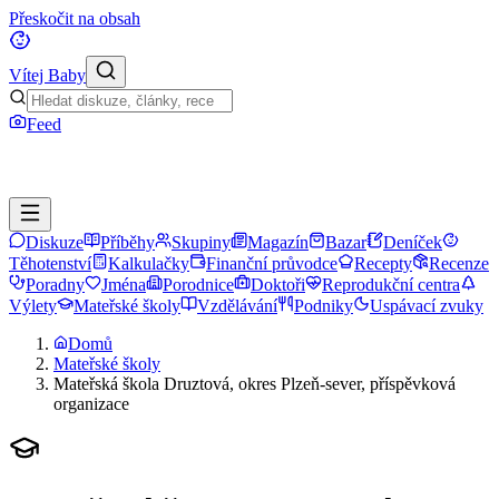
Přeskočit na obsah
Vítej Baby
Feed
Diskuze
Příběhy
Skupiny
Magazín
Bazar
Deníček
Těhotenství
Kalkulačky
Finanční průvodce
Recepty
Recenze
Poradny
Jména
Porodnice
Doktoři
Reprodukční centra
Výlety
Mateřské školy
Vzdělávání
Podniky
Uspávací zvuky
Domů
Mateřské školy
Mateřská škola Druztová, okres Plzeň-sever, příspěvková
organizace