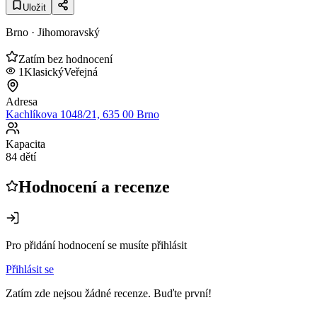
Uložit
Brno
· Jihomoravský
Zatím bez hodnocení
1
Klasický
Veřejná
Adresa
Kachlíkova 1048/21, 635 00 Brno
Kapacita
84 dětí
Hodnocení a recenze
Pro přidání hodnocení se musíte přihlásit
Přihlásit se
Zatím zde nejsou žádné recenze. Buďte první!