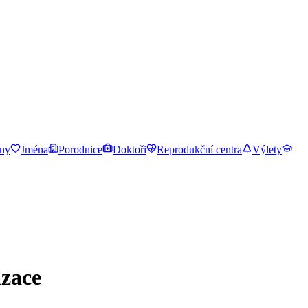
ny
Jména
Porodnice
Doktoři
Reprodukční centra
Výlety
izace