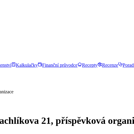
enství
Kalkulačky
Finanční průvodce
Recepty
Recenze
Porad
anizace
chlíkova 21, příspěvková organ