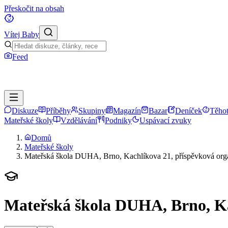
Přeskočit na obsah
Vítej Baby
Feed
Diskuze
Příběhy
Skupiny
Magazín
Bazar
Deníček
Těhot
Mateřské školy
Vzdělávání
Podniky
Uspávací zvuky
Domů
Mateřské školy
Mateřská škola DUHA, Brno, Kachlíkova 21, příspěvková org
Mateřská škola DUHA, Brno, Ka