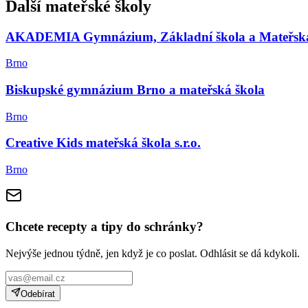
Další mateřské školy
AKADEMIA Gymnázium, Základní škola a Mateřská š
Brno
Biskupské gymnázium Brno a mateřská škola
Brno
Creative Kids mateřská škola s.r.o.
Brno
Chcete recepty a tipy do schránky?
Nejvýše jednou týdně, jen když je co poslat. Odhlásit se dá kdykoli.
Odebírat