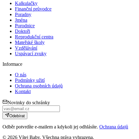
Kalkulačky
Finanční průvodce
Poradny
Jména
Porodnice
Doktoři
Reprodukční centra
Mateřské školy
Vzdělávání
Uspávací zvuky
Informace
O nás
Podmínky užití
Ochrana osobních údajů
Kontakt
Novinky do schránky
Odebírat
Odběr potvrdíte e-mailem a kdykoli jej odhlásíte.
Ochrana údajů
©
2026
Vítej Baby. Všechna práva vyhrazena.