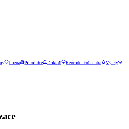
ny
Jména
Porodnice
Doktoři
Reprodukční centra
Výlety
zace