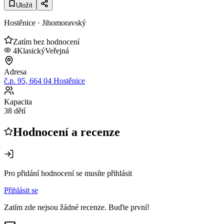
Uložit
Hostěnice
· Jihomoravský
Zatím bez hodnocení
4
Klasický
Veřejná
Adresa
č.p. 95, 664 04 Hostěnice
Kapacita
38 dětí
Hodnocení a recenze
Pro přidání hodnocení se musíte přihlásit
Přihlásit se
Zatím zde nejsou žádné recenze. Buďte první!