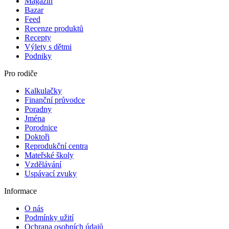
Magazín
Bazar
Feed
Recenze produktů
Recepty
Výlety s dětmi
Podniky
Pro rodiče
Kalkulačky
Finanční průvodce
Poradny
Jména
Porodnice
Doktoři
Reprodukční centra
Mateřské školy
Vzdělávání
Uspávací zvuky
Informace
O nás
Podmínky užití
Ochrana osobních údajů