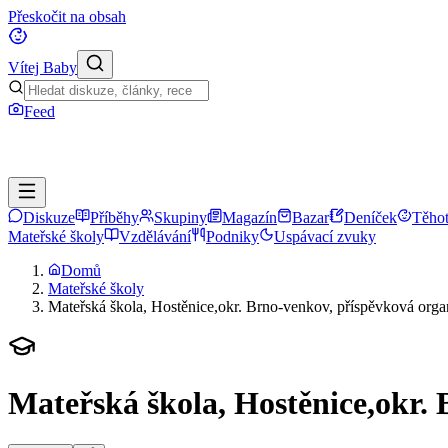
Přeskočit na obsah
Vítej Baby
Feed
Diskuze
Příběhy
Skupiny
Magazín
Bazar
Deníček
Těhot
Mateřské školy
Vzdělávání
Podniky
Uspávací zvuky
Domů
Mateřské školy
Mateřská škola, Hostěnice,okr. Brno-venkov, příspěvková orga
Mateřská škola, Hostěnice,okr.