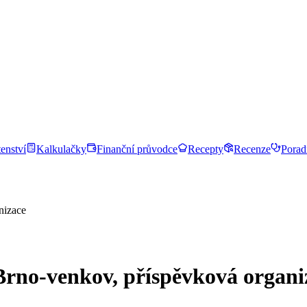
enství
Kalkulačky
Finanční průvodce
Recepty
Recenze
Porad
nizace
 Brno-venkov, příspěvková organi