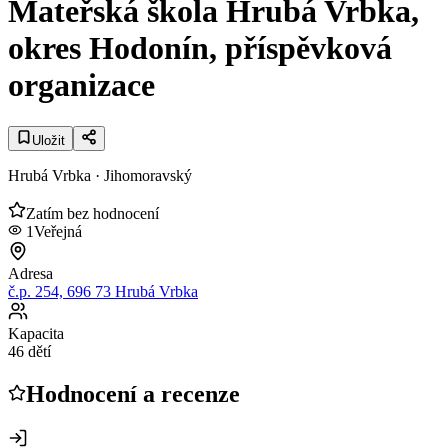
Mateřská škola Hrubá Vrbka,
okres Hodonín, příspěvková
organizace
Uložit
Hrubá Vrbka
· Jihomoravský
Zatím bez hodnocení
1
Veřejná
Adresa
č.p. 254, 696 73 Hrubá Vrbka
Kapacita
46 dětí
Hodnocení a recenze