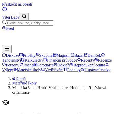
Přeskočit na obsah
Vítej Baby
Feed
Diskuze
Příběhy
Skupiny
Magazín
Bazar
Deníček
Těhotenství
Kalkulačky
Finanční průvodce
Recepty
Recenze
Poradny
Jména
Porodnice
Doktoři
Reprodukční centra
Výlety
Mateřské školy
Vzdělávání
Podniky
Uspávací zvuky
Domů
Mateřské školy
Mateřská škola Hrubá Vrbka, okres Hodonín, příspěvková
organizace