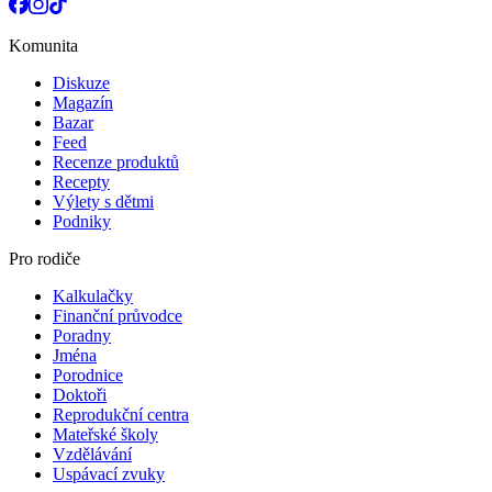
Komunita
Diskuze
Magazín
Bazar
Feed
Recenze produktů
Recepty
Výlety s dětmi
Podniky
Pro rodiče
Kalkulačky
Finanční průvodce
Poradny
Jména
Porodnice
Doktoři
Reprodukční centra
Mateřské školy
Vzdělávání
Uspávací zvuky