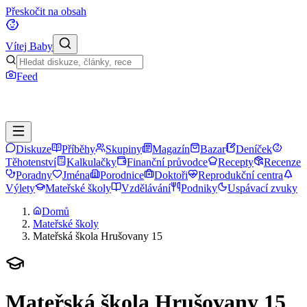
Přeskočit na obsah
Vítej Baby
Feed
Diskuze
Příběhy
Skupiny
Magazín
Bazar
Deníček
Těhotenství
Kalkulačky
Finanční průvodce
Recepty
Recenze
Poradny
Jména
Porodnice
Doktoři
Reprodukční centra
Výlety
Mateřské školy
Vzdělávání
Podniky
Uspávací zvuky
Domů
Mateřské školy
Mateřská škola Hrušovany 15
Mateřská škola Hrušovany 15