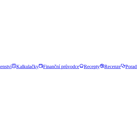
enství
Kalkulačky
Finanční průvodce
Recepty
Recenze
Porad