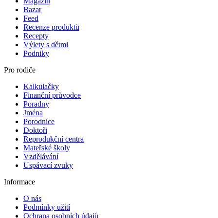
Magazín
Bazar
Feed
Recenze produktů
Recepty
Výlety s dětmi
Podniky
Pro rodiče
Kalkulačky
Finanční průvodce
Poradny
Jména
Porodnice
Doktoři
Reprodukční centra
Mateřské školy
Vzdělávání
Uspávací zvuky
Informace
O nás
Podmínky užití
Ochrana osobních údajů