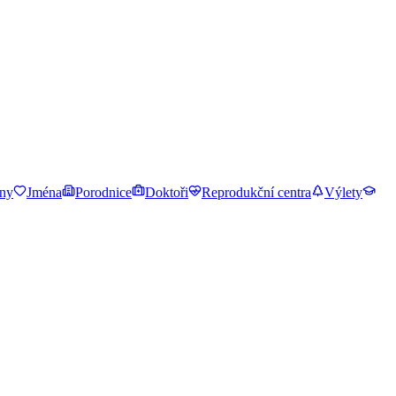
ny
Jména
Porodnice
Doktoři
Reprodukční centra
Výlety