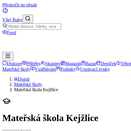
Přeskočit na obsah
Vítej Baby
Feed
Diskuze
Příběhy
Skupiny
Magazín
Bazar
Deníček
Těhot
Mateřské školy
Vzdělávání
Podniky
Uspávací zvuky
Domů
Mateřské školy
Mateřská škola Kejžlice
Mateřská škola Kejžlice