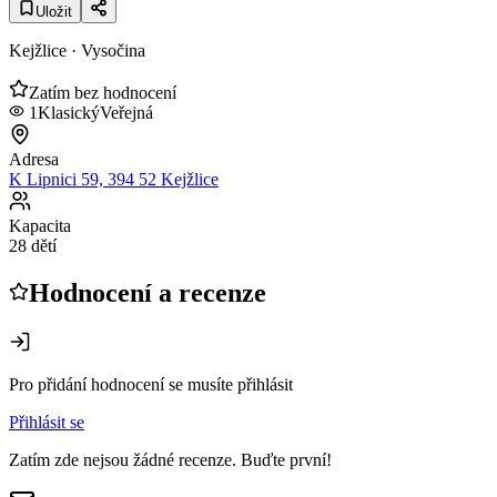
Uložit
Kejžlice
· Vysočina
Zatím bez hodnocení
1
Klasický
Veřejná
Adresa
K Lipnici 59, 394 52 Kejžlice
Kapacita
28 dětí
Hodnocení a recenze
Pro přidání hodnocení se musíte přihlásit
Přihlásit se
Zatím zde nejsou žádné recenze. Buďte první!