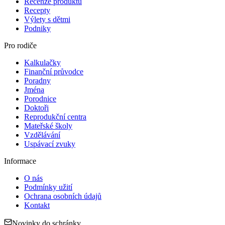
Recenze produktů
Recepty
Výlety s dětmi
Podniky
Pro rodiče
Kalkulačky
Finanční průvodce
Poradny
Jména
Porodnice
Doktoři
Reprodukční centra
Mateřské školy
Vzdělávání
Uspávací zvuky
Informace
O nás
Podmínky užití
Ochrana osobních údajů
Kontakt
Novinky do schránky