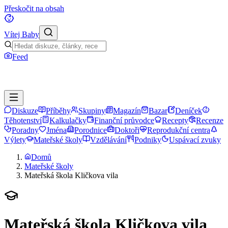
Přeskočit na obsah
Vítej Baby
Feed
Diskuze
Příběhy
Skupiny
Magazín
Bazar
Deníček
Těhotenství
Kalkulačky
Finanční průvodce
Recepty
Recenze
Poradny
Jména
Porodnice
Doktoři
Reprodukční centra
Výlety
Mateřské školy
Vzdělávání
Podniky
Uspávací zvuky
Domů
Mateřské školy
Mateřská škola Kličkova vila
Mateřská škola Kličkova vila