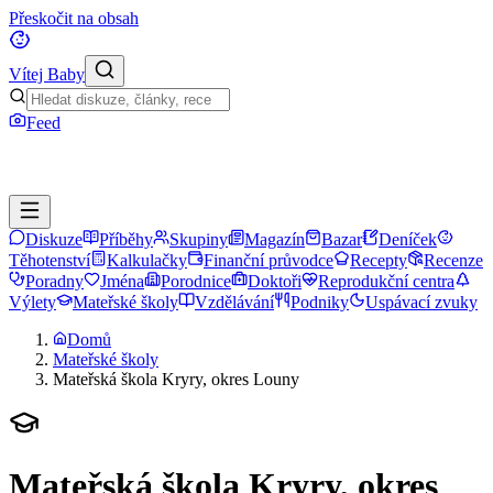
Přeskočit na obsah
Vítej Baby
Feed
Diskuze
Příběhy
Skupiny
Magazín
Bazar
Deníček
Těhotenství
Kalkulačky
Finanční průvodce
Recepty
Recenze
Poradny
Jména
Porodnice
Doktoři
Reprodukční centra
Výlety
Mateřské školy
Vzdělávání
Podniky
Uspávací zvuky
Domů
Mateřské školy
Mateřská škola Kryry, okres Louny
Mateřská škola Kryry, okres