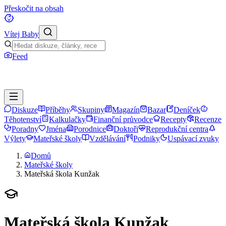
Přeskočit na obsah
Vítej Baby
Feed
Diskuze
Příběhy
Skupiny
Magazín
Bazar
Deníček
Těhotenství
Kalkulačky
Finanční průvodce
Recepty
Recenze
Poradny
Jména
Porodnice
Doktoři
Reprodukční centra
Výlety
Mateřské školy
Vzdělávání
Podniky
Uspávací zvuky
Domů
Mateřské školy
Mateřská škola Kunžak
Mateřská škola Kunžak