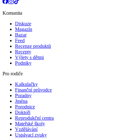
Komunita
Diskuze
Magazín
Bazar
Feed
Recenze produktů
Recepty
Výlety s dětmi
Podniky
Pro rodiče
Kalkulačky
Finanční průvodce
Poradny
Jména
Porodnice
Doktoři
Reprodukční centra
Mateřské školy
Vzdělávání
Uspávací zvuky