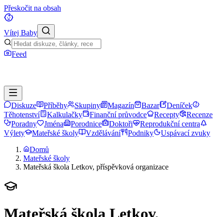
Přeskočit na obsah
Vítej Baby
Feed
Diskuze
Příběhy
Skupiny
Magazín
Bazar
Deníček
Těhotenství
Kalkulačky
Finanční průvodce
Recepty
Recenze
Poradny
Jména
Porodnice
Doktoři
Reprodukční centra
Výlety
Mateřské školy
Vzdělávání
Podniky
Uspávací zvuky
Domů
Mateřské školy
Mateřská škola Letkov, příspěvková organizace
Mateřská škola Letkov,