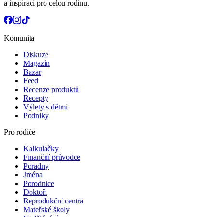
a inspiraci pro celou rodinu.
Komunita
Diskuze
Magazín
Bazar
Feed
Recenze produktů
Recepty
Výlety s dětmi
Podniky
Pro rodiče
Kalkulačky
Finanční průvodce
Poradny
Jména
Porodnice
Doktoři
Reprodukční centra
Mateřské školy