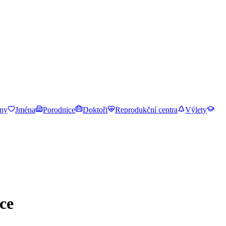
ny
Jména
Porodnice
Doktoři
Reprodukční centra
Výlety
ce