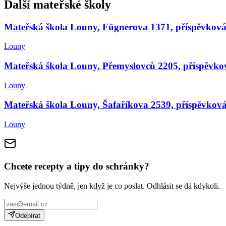
Další mateřské školy
Mateřská škola Louny, Fügnerova 1371, příspěvková
Louny
Mateřská škola Louny, Přemyslovců 2205, příspěvko
Louny
Mateřská škola Louny, Šafaříkova 2539, příspěvková
Louny
Chcete recepty a tipy do schránky?
Nejvýše jednou týdně, jen když je co poslat. Odhlásit se dá kdykoli.
Odebírat