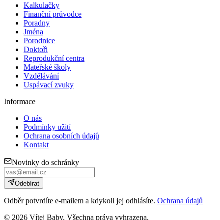
Kalkulačky
Finanční průvodce
Poradny
Jména
Porodnice
Doktoři
Reprodukční centra
Mateřské školy
Vzdělávání
Uspávací zvuky
Informace
O nás
Podmínky užití
Ochrana osobních údajů
Kontakt
Novinky do schránky
Odebírat
Odběr potvrdíte e-mailem a kdykoli jej odhlásíte.
Ochrana údajů
©
2026
Vítej Baby. Všechna práva vyhrazena.