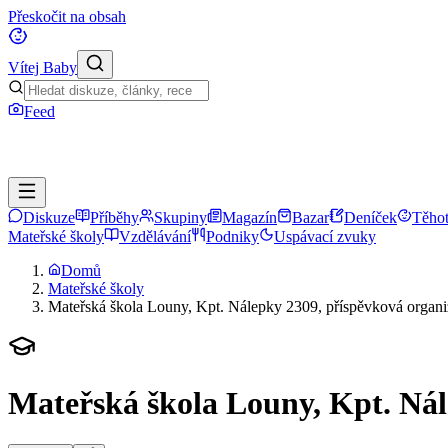
Přeskočit na obsah
Vítej Baby
Feed
Diskuze
Příběhy
Skupiny
Magazín
Bazar
Deníček
Těhot
Mateřské školy
Vzdělávání
Podniky
Uspávací zvuky
Domů
Mateřské školy
Mateřská škola Louny, Kpt. Nálepky 2309, příspěvková organi
Mateřská škola Louny, Kpt. Nál