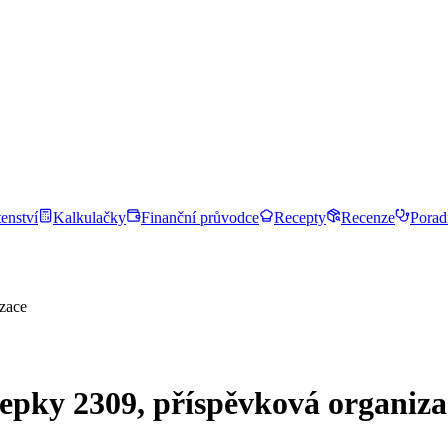
enství
Kalkulačky
Finanční průvodce
Recepty
Recenze
Porad
zace
epky 2309, příspěvková organiza