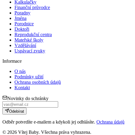
Kalkulačky
Finanční průvodce
Poradny
Jména
Porodnice
Doktoři
Reprodukční centra
Mateřské školy
Vzdělávání
Uspávací zvuky
Informace
O nás
Podmínky užití
Ochrana osobních údajů
Kontakt
Novinky do schránky
Odebírat
Odběr potvrdíte e-mailem a kdykoli jej odhlásíte.
Ochrana údajů
©
2026
Vítej Baby. Všechna práva vyhrazena.