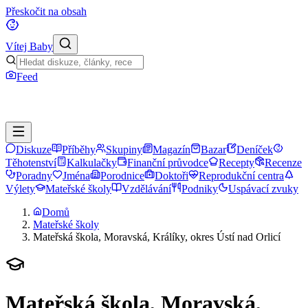
Přeskočit na obsah
Vítej Baby
Feed
Diskuze
Příběhy
Skupiny
Magazín
Bazar
Deníček
Těhotenství
Kalkulačky
Finanční průvodce
Recepty
Recenze
Poradny
Jména
Porodnice
Doktoři
Reprodukční centra
Výlety
Mateřské školy
Vzdělávání
Podniky
Uspávací zvuky
Domů
Mateřské školy
Mateřská škola, Moravská, Králíky, okres Ústí nad Orlicí
Mateřská škola, Moravská,