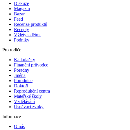
Diskuze
Magazín
Bazar
Feed
Recenze produktů
Recepty
Výlety s dětmi
Podniky
Pro rodiče
Kalkulačky
Finanční průvodce
Poradny
Jména
Porodnice
Doktoři
Reprodukční centra
Mateřské školy
Vzdělávání
Uspávací zvuky
Informace
O nás