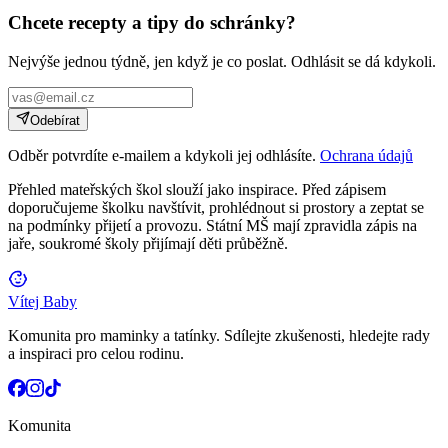
Chcete recepty a tipy do schránky?
Nejvýše jednou týdně, jen když je co poslat. Odhlásit se dá kdykoli.
Odebírat
Odběr potvrdíte e-mailem a kdykoli jej odhlásíte.
Ochrana údajů
Přehled mateřských škol slouží jako inspirace. Před zápisem
doporučujeme školku navštívit, prohlédnout si prostory a zeptat se
na podmínky přijetí a provozu. Státní MŠ mají zpravidla zápis na
jaře, soukromé školy přijímají děti průběžně.
Vítej Baby
Komunita pro maminky a tatínky. Sdílejte zkušenosti, hledejte rady
a inspiraci pro celou rodinu.
Komunita