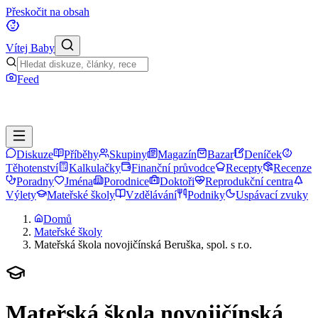
Přeskočit na obsah
Vítej Baby
Feed
Diskuze
Příběhy
Skupiny
Magazín
Bazar
Deníček
Těhotenství
Kalkulačky
Finanční průvodce
Recepty
Recenze
Poradny
Jména
Porodnice
Doktoři
Reprodukční centra
Výlety
Mateřské školy
Vzdělávání
Podniky
Uspávací zvuky
Domů
Mateřské školy
Mateřská škola novojičínská Beruška, spol. s r.o.
Mateřská škola novojičínská