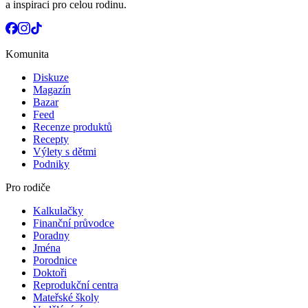
a inspiraci pro celou rodinu.
Komunita
Diskuze
Magazín
Bazar
Feed
Recenze produktů
Recepty
Výlety s dětmi
Podniky
Pro rodiče
Kalkulačky
Finanční průvodce
Poradny
Jména
Porodnice
Doktoři
Reprodukční centra
Mateřské školy