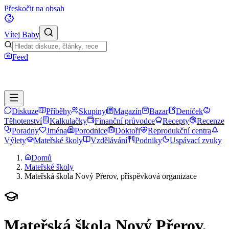
Přeskočit na obsah
Vítej Baby
Feed
Diskuze
Příběhy
Skupiny
Magazín
Bazar
Deníček
Těhotenství
Kalkulačky
Finanční průvodce
Recepty
Recenze
Poradny
Jména
Porodnice
Doktoři
Reprodukční centra
Výlety
Mateřské školy
Vzdělávání
Podniky
Uspávací zvuky
Domů
Mateřské školy
Mateřská škola Nový Přerov, příspěvková organizace
Mateřská škola Nový Přerov,