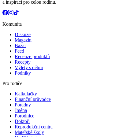
a inspiraci pro celou rodinu.
Komunita
Diskuze
Magazín
Bazar
Feed
Recenze produktů
Recepty
Výlety s dětmi
Podniky
Pro rodiče
Kalkulačky
Finanční průvodce
Poradny
Jména
Porodnice
Doktoři
Reprodukční centra
Mateřské školy