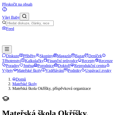
Přeskočit na obsah
Vítej Baby
Feed
Diskuze
Příběhy
Skupiny
Magazín
Bazar
Deníček
Těhotenství
Kalkulačky
Finanční průvodce
Recepty
Recenze
Poradny
Jména
Porodnice
Doktoři
Reprodukční centra
Výlety
Mateřské školy
Vzdělávání
Podniky
Uspávací zvuky
Domů
Mateřské školy
Mateřská škola Okříšky, příspěvková organizace
Mateřská škola Okříšky,