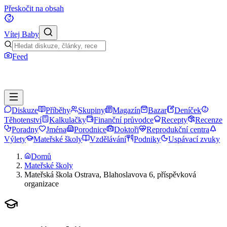
Přeskočit na obsah
Vítej Baby
Feed
Diskuze
Příběhy
Skupiny
Magazín
Bazar
Deníček
Těhotenství
Kalkulačky
Finanční průvodce
Recepty
Recenze
Poradny
Jména
Porodnice
Doktoři
Reprodukční centra
Výlety
Mateřské školy
Vzdělávání
Podniky
Uspávací zvuky
Domů
Mateřské školy
Mateřská škola Ostrava, Blahoslavova 6, příspěvková
organizace