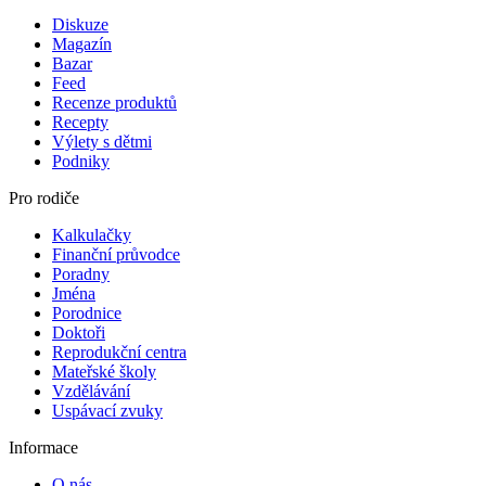
Diskuze
Magazín
Bazar
Feed
Recenze produktů
Recepty
Výlety s dětmi
Podniky
Pro rodiče
Kalkulačky
Finanční průvodce
Poradny
Jména
Porodnice
Doktoři
Reprodukční centra
Mateřské školy
Vzdělávání
Uspávací zvuky
Informace
O nás