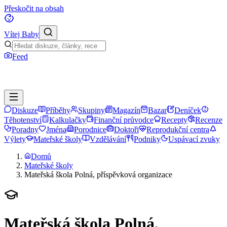
Přeskočit na obsah
Vítej Baby
Feed
Diskuze
Příběhy
Skupiny
Magazín
Bazar
Deníček
Těhotenství
Kalkulačky
Finanční průvodce
Recepty
Recenze
Poradny
Jména
Porodnice
Doktoři
Reprodukční centra
Výlety
Mateřské školy
Vzdělávání
Podniky
Uspávací zvuky
Domů
Mateřské školy
Mateřská škola Polná, příspěvková organizace
Mateřská škola Polná,