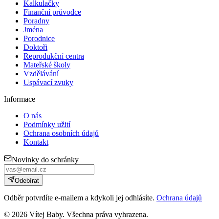
Kalkulačky
Finanční průvodce
Poradny
Jména
Porodnice
Doktoři
Reprodukční centra
Mateřské školy
Vzdělávání
Uspávací zvuky
Informace
O nás
Podmínky užití
Ochrana osobních údajů
Kontakt
Novinky do schránky
Odebírat
Odběr potvrdíte e-mailem a kdykoli jej odhlásíte.
Ochrana údajů
©
2026
Vítej Baby. Všechna práva vyhrazena.