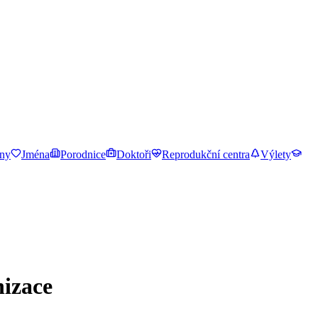
ny
Jména
Porodnice
Doktoři
Reprodukční centra
Výlety
nizace