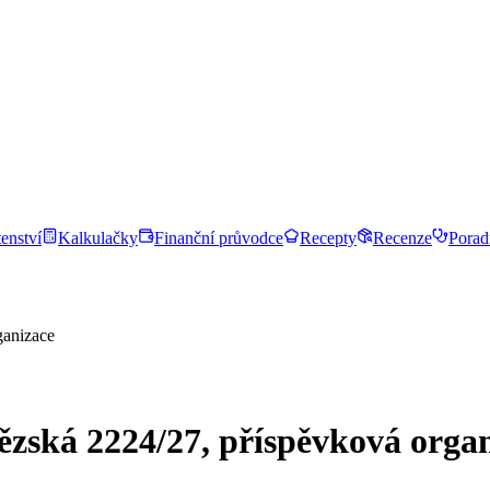
enství
Kalkulačky
Finanční průvodce
Recepty
Recenze
Porad
ganizace
ězská 2224/27, příspěvková orga