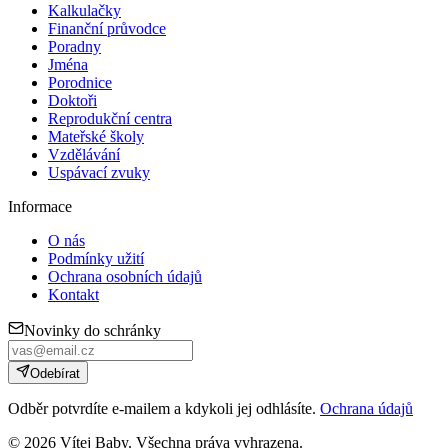
Kalkulačky
Finanční průvodce
Poradny
Jména
Porodnice
Doktoři
Reprodukční centra
Mateřské školy
Vzdělávání
Uspávací zvuky
Informace
O nás
Podmínky užití
Ochrana osobních údajů
Kontakt
Novinky do schránky
Odebírat
Odběr potvrdíte e-mailem a kdykoli jej odhlásíte.
Ochrana údajů
©
2026
Vítej Baby. Všechna práva vyhrazena.