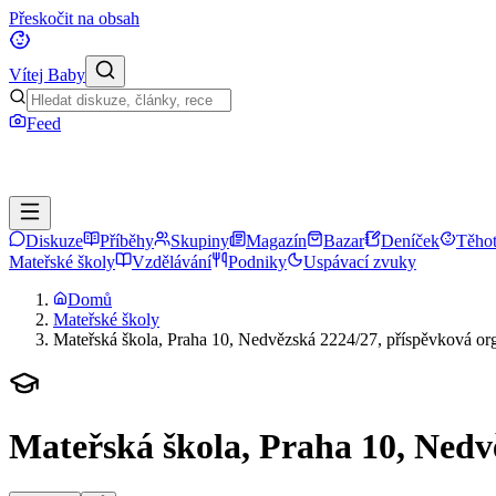
Přeskočit na obsah
Vítej Baby
Feed
Diskuze
Příběhy
Skupiny
Magazín
Bazar
Deníček
Těhot
Mateřské školy
Vzdělávání
Podniky
Uspávací zvuky
Domů
Mateřské školy
Mateřská škola, Praha 10, Nedvězská 2224/27, příspěvková or
Mateřská škola, Praha 10, Nedv