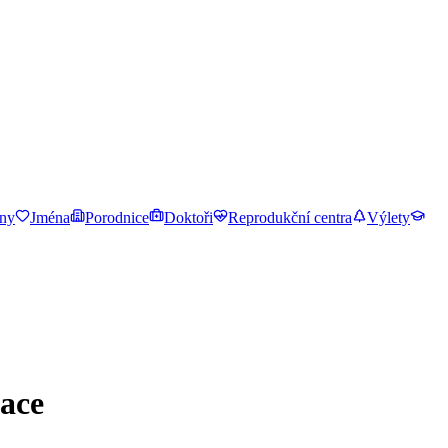
ny
Jména
Porodnice
Doktoři
Reprodukční centra
Výlety
zace