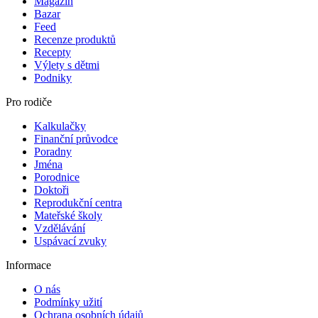
Magazín
Bazar
Feed
Recenze produktů
Recepty
Výlety s dětmi
Podniky
Pro rodiče
Kalkulačky
Finanční průvodce
Poradny
Jména
Porodnice
Doktoři
Reprodukční centra
Mateřské školy
Vzdělávání
Uspávací zvuky
Informace
O nás
Podmínky užití
Ochrana osobních údajů