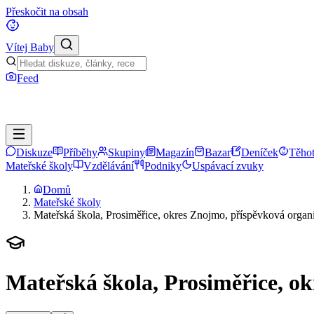
Přeskočit na obsah
Vítej Baby
Feed
Diskuze
Příběhy
Skupiny
Magazín
Bazar
Deníček
Těhot
Mateřské školy
Vzdělávání
Podniky
Uspávací zvuky
Domů
Mateřské školy
Mateřská škola, Prosiměřice, okres Znojmo, příspěvková organ
Mateřská škola, Prosiměřice, o