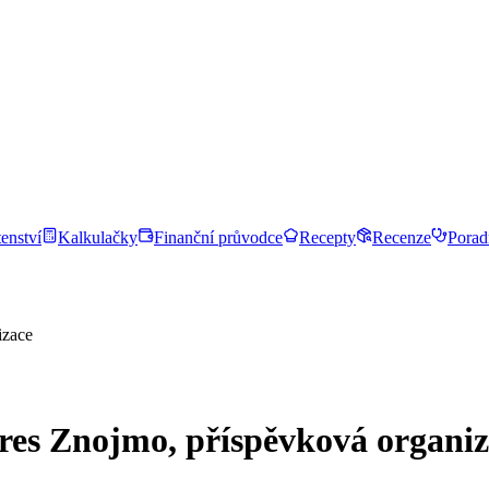
enství
Kalkulačky
Finanční průvodce
Recepty
Recenze
Porad
izace
kres Znojmo, příspěvková organi