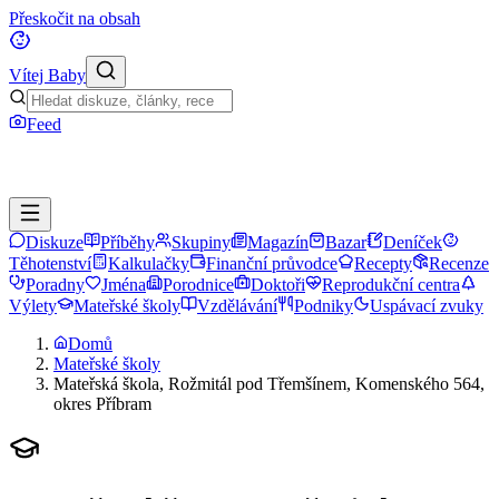
Přeskočit na obsah
Vítej Baby
Feed
Diskuze
Příběhy
Skupiny
Magazín
Bazar
Deníček
Těhotenství
Kalkulačky
Finanční průvodce
Recepty
Recenze
Poradny
Jména
Porodnice
Doktoři
Reprodukční centra
Výlety
Mateřské školy
Vzdělávání
Podniky
Uspávací zvuky
Domů
Mateřské školy
Mateřská škola, Rožmitál pod Třemšínem, Komenského 564,
okres Příbram