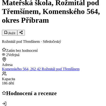
Mateřská škola, Rožmitál pod
Třemšínem, Komenského 564,
okres Příbram
Uložit
Rožmitál pod Třemšínem
· Středočeský
Zatím bez hodnocení
2
Veřejná
Adresa
Komenského 564, 262 42 Rožmitál pod Třemšínem
Kapacita
186 dětí
Hodnocení a recenze