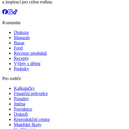
a inspiraci pro celou rodinu.
Komunita
Diskuze
Magazín
Bazar
Feed
Recenze produktů
Recepty
Výlety s dětmi
Podniky
Pro rodiče
Kalkulačky
Finanční průvodce
Poradny
Jména
Porodnice
Doktoři
Reprodukční centra
Mateřské školy