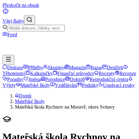
Přeskočit na obsah
Vítej Baby
Feed
Diskuze
Příběhy
Skupiny
Magazín
Bazar
Deníček
Těhotenství
Kalkulačky
Finanční průvodce
Recepty
Recenze
Poradny
Jména
Porodnice
Doktoři
Reprodukční centra
Výlety
Mateřské školy
Vzdělávání
Podniky
Uspávací zvuky
Domů
Mateřské školy
Mateřská škola Rychnov na Moravě, okres Svitavy
Mateřská škola Rychnov na