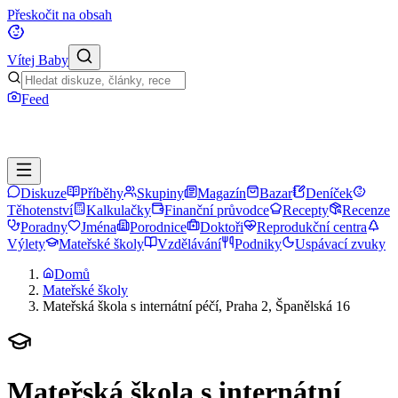
Přeskočit na obsah
Vítej Baby
Feed
Diskuze
Příběhy
Skupiny
Magazín
Bazar
Deníček
Těhotenství
Kalkulačky
Finanční průvodce
Recepty
Recenze
Poradny
Jména
Porodnice
Doktoři
Reprodukční centra
Výlety
Mateřské školy
Vzdělávání
Podniky
Uspávací zvuky
Domů
Mateřské školy
Mateřská škola s internátní péčí, Praha 2, Španělská 16
Mateřská škola s internátní