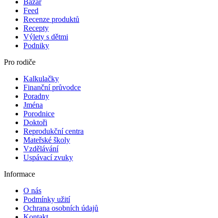
Bazar
Feed
Recenze produktů
Recepty
Výlety s dětmi
Podniky
Pro rodiče
Kalkulačky
Finanční průvodce
Poradny
Jména
Porodnice
Doktoři
Reprodukční centra
Mateřské školy
Vzdělávání
Uspávací zvuky
Informace
O nás
Podmínky užití
Ochrana osobních údajů
Kontakt