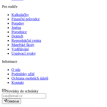
Pro rodiče
Kalkulačky
Finanční průvodce
Poradny
Jména
Porodnice
Doktoři
Reprodukční centra
Mateřské školy
Vzdělávání
Uspávací zvuky
Informace
O nás
Podmínky užití
Ochrana osobních údajů
Kontakt
Novinky do schránky
Odebírat