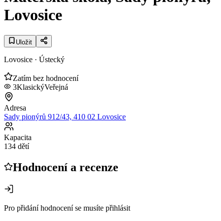
Lovosice
Uložit
Lovosice
· Ústecký
Zatím bez hodnocení
3
Klasický
Veřejná
Adresa
Sady pionýrů 912/43, 410 02 Lovosice
Kapacita
134 dětí
Hodnocení a recenze
Pro přidání hodnocení se musíte přihlásit