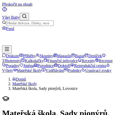
Přeskočit na obsah
Vítej Baby
Feed
Diskuze
Příběhy
Skupiny
Magazín
Bazar
Deníček
Těhotenství
Kalkulačky
Finanční průvodce
Recepty
Recenze
Poradny
Jména
Porodnice
Doktoři
Reprodukční centra
Výlety
Mateřské školy
Vzdělávání
Podniky
Uspávací zvuky
Domů
Mateřské školy
Mateřská škola, Sady pionýrů, Lovosice
Mateřská škola, Sady pionýrů,