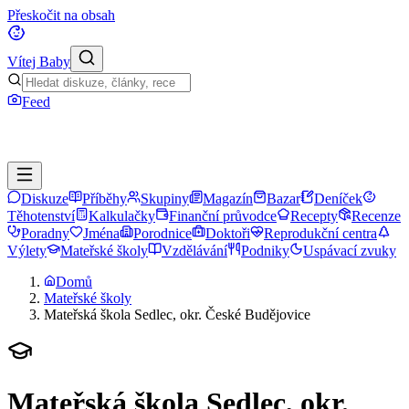
Přeskočit na obsah
Vítej Baby
Feed
Diskuze
Příběhy
Skupiny
Magazín
Bazar
Deníček
Těhotenství
Kalkulačky
Finanční průvodce
Recepty
Recenze
Poradny
Jména
Porodnice
Doktoři
Reprodukční centra
Výlety
Mateřské školy
Vzdělávání
Podniky
Uspávací zvuky
Domů
Mateřské školy
Mateřská škola Sedlec, okr. České Budějovice
Mateřská škola Sedlec, okr.