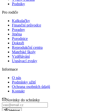
Podniky
Pro rodiče
Kalkulačky
Finanční průvodce
Poradny
Jména
Porodnice
Doktoři
Reprodukční centra
Mateřské školy
Vzdělávání
Uspávací zvuky
Informace
O nás
Podmínky užití
Ochrana osobních údajů
Kontakt
Novinky do schránky
Odebírat