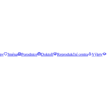
ny
Jména
Porodnice
Doktoři
Reprodukční centra
Výlety