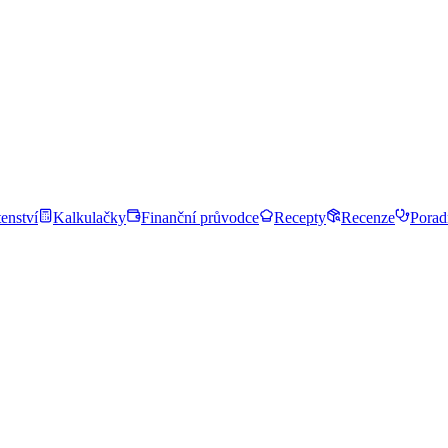
enství
Kalkulačky
Finanční průvodce
Recepty
Recenze
Porad