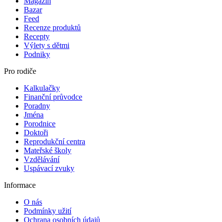
Magazín
Bazar
Feed
Recenze produktů
Recepty
Výlety s dětmi
Podniky
Pro rodiče
Kalkulačky
Finanční průvodce
Poradny
Jména
Porodnice
Doktoři
Reprodukční centra
Mateřské školy
Vzdělávání
Uspávací zvuky
Informace
O nás
Podmínky užití
Ochrana osobních údajů