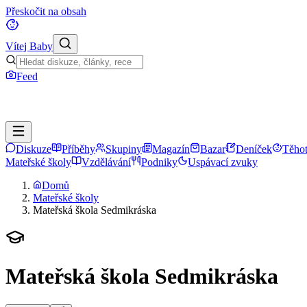
Přeskočit na obsah
Vítej Baby
Feed
Diskuze
Příběhy
Skupiny
Magazín
Bazar
Deníček
Těhot
Mateřské školy
Vzdělávání
Podniky
Uspávací zvuky
Domů
Mateřské školy
Mateřská škola Sedmikráska
Mateřská škola Sedmikráska