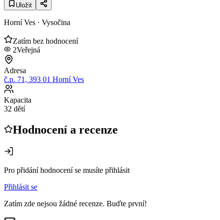
Uložit
Horní Ves
· Vysočina
Zatím bez hodnocení
2
Veřejná
Adresa
č.p. 71, 393 01 Horní Ves
Kapacita
32 dětí
Hodnocení a recenze
Pro přidání hodnocení se musíte přihlásit
Přihlásit se
Zatím zde nejsou žádné recenze. Buďte první!