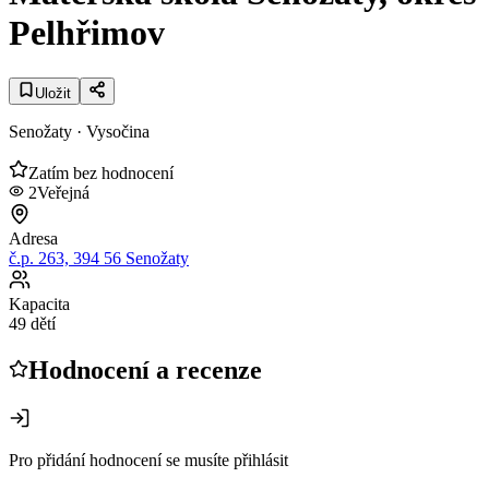
Pelhřimov
Uložit
Senožaty
· Vysočina
Zatím bez hodnocení
2
Veřejná
Adresa
č.p. 263, 394 56 Senožaty
Kapacita
49 dětí
Hodnocení a recenze
Pro přidání hodnocení se musíte přihlásit