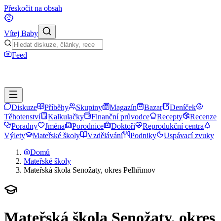
Přeskočit na obsah
Vítej Baby
Feed
Diskuze
Příběhy
Skupiny
Magazín
Bazar
Deníček
Těhotenství
Kalkulačky
Finanční průvodce
Recepty
Recenze
Poradny
Jména
Porodnice
Doktoři
Reprodukční centra
Výlety
Mateřské školy
Vzdělávání
Podniky
Uspávací zvuky
Domů
Mateřské školy
Mateřská škola Senožaty, okres Pelhřimov
Mateřská škola Senožaty, okres