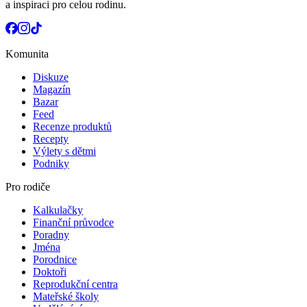
a inspiraci pro celou rodinu.
Komunita
Diskuze
Magazín
Bazar
Feed
Recenze produktů
Recepty
Výlety s dětmi
Podniky
Pro rodiče
Kalkulačky
Finanční průvodce
Poradny
Jména
Porodnice
Doktoři
Reprodukční centra
Mateřské školy