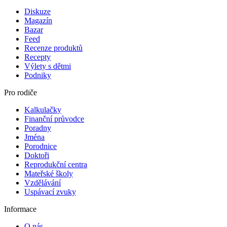
Diskuze
Magazín
Bazar
Feed
Recenze produktů
Recepty
Výlety s dětmi
Podniky
Pro rodiče
Kalkulačky
Finanční průvodce
Poradny
Jména
Porodnice
Doktoři
Reprodukční centra
Mateřské školy
Vzdělávání
Uspávací zvuky
Informace
O nás