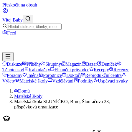
Přeskočit na obsah
Vítej Baby
Feed
Diskuze
Příběhy
Skupiny
Magazín
Bazar
Deníček
Těhotenství
Kalkulačky
Finanční průvodce
Recepty
Recenze
Poradny
Jména
Porodnice
Doktoři
Reprodukční centra
Výlety
Mateřské školy
Vzdělávání
Podniky
Uspávací zvuky
Domů
Mateřské školy
Mateřská škola SLUNÍČKO, Brno, Štouračova 23,
příspěvková organizace