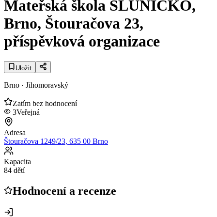
Mateřská škola SLUNÍČKO,
Brno, Štouračova 23,
příspěvková organizace
Uložit
Brno
· Jihomoravský
Zatím bez hodnocení
3
Veřejná
Adresa
Štouračova 1249/23, 635 00 Brno
Kapacita
84 dětí
Hodnocení a recenze