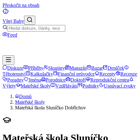
Přeskočit na obsah
Vítej Baby
Feed
Diskuze
Příběhy
Skupiny
Magazín
Bazar
Deníček
Těhotenství
Kalkulačky
Finanční průvodce
Recepty
Recenze
Poradny
Jména
Porodnice
Doktoři
Reprodukční centra
Výlety
Mateřské školy
Vzdělávání
Podniky
Uspávací zvuky
Domů
Mateřské školy
Mateřská škola Sluníčko Dobřichov
Mateřská škola Sluníčko