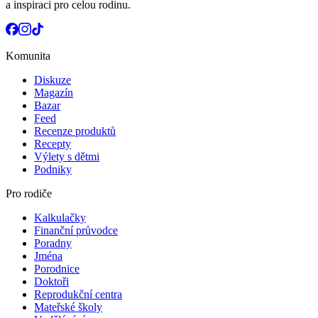
a inspiraci pro celou rodinu.
Komunita
Diskuze
Magazín
Bazar
Feed
Recenze produktů
Recepty
Výlety s dětmi
Podniky
Pro rodiče
Kalkulačky
Finanční průvodce
Poradny
Jména
Porodnice
Doktoři
Reprodukční centra
Mateřské školy