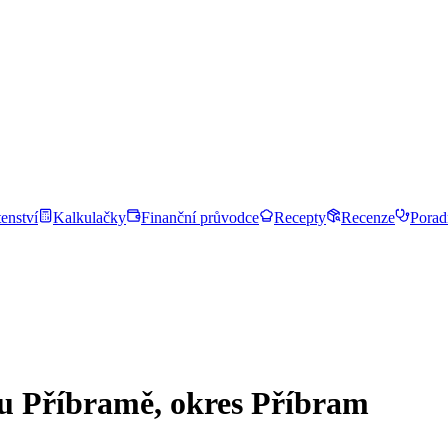
enství
Kalkulačky
Finanční průvodce
Recepty
Recenze
Porad
 u Příbramě, okres Příbram