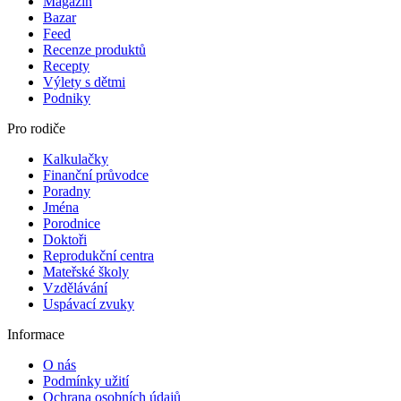
Magazín
Bazar
Feed
Recenze produktů
Recepty
Výlety s dětmi
Podniky
Pro rodiče
Kalkulačky
Finanční průvodce
Poradny
Jména
Porodnice
Doktoři
Reprodukční centra
Mateřské školy
Vzdělávání
Uspávací zvuky
Informace
O nás
Podmínky užití
Ochrana osobních údajů