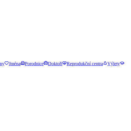
ny
Jména
Porodnice
Doktoři
Reprodukční centra
Výlety