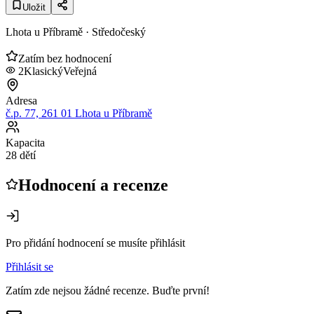
Uložit
Lhota u Příbramě
· Středočeský
Zatím bez hodnocení
2
Klasický
Veřejná
Adresa
č.p. 77, 261 01 Lhota u Příbramě
Kapacita
28 dětí
Hodnocení a recenze
Pro přidání hodnocení se musíte přihlásit
Přihlásit se
Zatím zde nejsou žádné recenze. Buďte první!