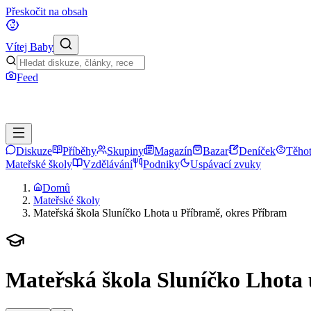
Přeskočit na obsah
Vítej Baby
Feed
Diskuze
Příběhy
Skupiny
Magazín
Bazar
Deníček
Těhot
Mateřské školy
Vzdělávání
Podniky
Uspávací zvuky
Domů
Mateřské školy
Mateřská škola Sluníčko Lhota u Příbramě, okres Příbram
Mateřská škola Sluníčko Lhota