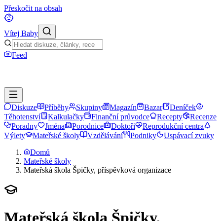
Přeskočit na obsah
Vítej Baby
Feed
Diskuze
Příběhy
Skupiny
Magazín
Bazar
Deníček
Těhotenství
Kalkulačky
Finanční průvodce
Recepty
Recenze
Poradny
Jména
Porodnice
Doktoři
Reprodukční centra
Výlety
Mateřské školy
Vzdělávání
Podniky
Uspávací zvuky
Domů
Mateřské školy
Mateřská škola Špičky, příspěvková organizace
Mateřská škola Špičky,