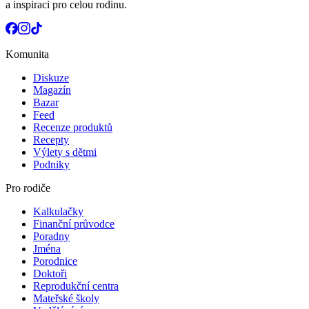
a inspiraci pro celou rodinu.
Komunita
Diskuze
Magazín
Bazar
Feed
Recenze produktů
Recepty
Výlety s dětmi
Podniky
Pro rodiče
Kalkulačky
Finanční průvodce
Poradny
Jména
Porodnice
Doktoři
Reprodukční centra
Mateřské školy