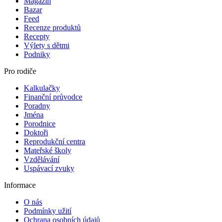
Magazín
Bazar
Feed
Recenze produktů
Recepty
Výlety s dětmi
Podniky
Pro rodiče
Kalkulačky
Finanční průvodce
Poradny
Jména
Porodnice
Doktoři
Reprodukční centra
Mateřské školy
Vzdělávání
Uspávací zvuky
Informace
O nás
Podmínky užití
Ochrana osobních údajů