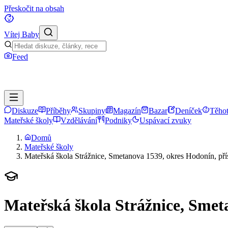
Přeskočit na obsah
Vítej Baby
Feed
Diskuze
Příběhy
Skupiny
Magazín
Bazar
Deníček
Těhot
Mateřské školy
Vzdělávání
Podniky
Uspávací zvuky
Domů
Mateřské školy
Mateřská škola Strážnice, Smetanova 1539, okres Hodonín, př
Mateřská škola Strážnice, Smet