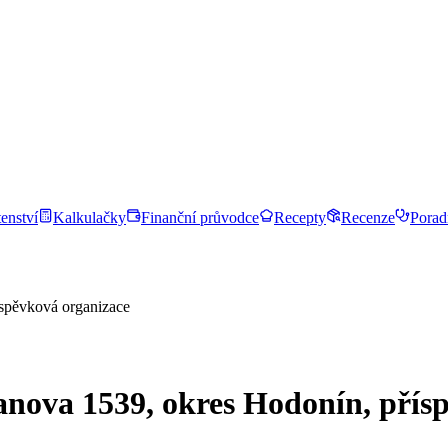
enství
Kalkulačky
Finanční průvodce
Recepty
Recenze
Porad
íspěvková organizace
anova 1539, okres Hodonín, přís