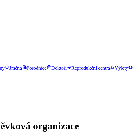
ny
Jména
Porodnice
Doktoři
Reprodukční centra
Výlety
pěvková organizace