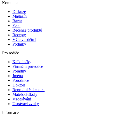
Komunita
Diskuze
Magazín
Bazar
Feed
Recenze produktů
Recepty
Výlety s dětmi
Podniky
Pro rodiče
Kalkulačky
Finanční průvodce
Poradny
Jména
Porodnice
Doktoři
Reprodukční centra
Mateřské školy
Vzdělávání
Uspávací zvuky
Informace