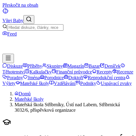
Přeskočit na obsah
Vítej Baby
Feed
Diskuze
Příběhy
Skupiny
Magazín
Bazar
Deníček
Těhotenství
Kalkulačky
Finanční průvodce
Recepty
Recenze
Poradny
Jména
Porodnice
Doktoři
Reprodukční centra
Výlety
Mateřské školy
Vzdělávání
Podniky
Uspávací zvuky
Domů
Mateřské školy
Mateřská škola Stříbrníky, Ústí nad Labem, Stříbrnická
3032/6, příspěvková organizace