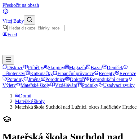
Přeskočit na obsah
Vítej Baby
Feed
Diskuze
Příběhy
Skupiny
Magazín
Bazar
Deníček
Těhotenství
Kalkulačky
Finanční průvodce
Recepty
Recenze
Poradny
Jména
Porodnice
Doktoři
Reprodukční centra
Výlety
Mateřské školy
Vzdělávání
Podniky
Uspávací zvuky
Domů
Mateřské školy
Mateřská škola Suchdol nad Lužnicí, okres Jindřichův Hradec
Mateřská škola Suchdol nad