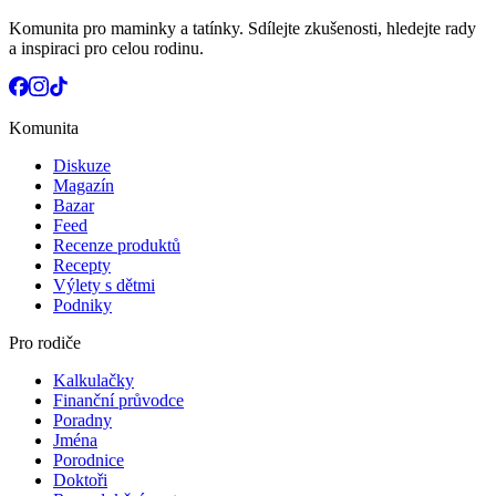
Komunita pro maminky a tatínky. Sdílejte zkušenosti, hledejte rady
a inspiraci pro celou rodinu.
Komunita
Diskuze
Magazín
Bazar
Feed
Recenze produktů
Recepty
Výlety s dětmi
Podniky
Pro rodiče
Kalkulačky
Finanční průvodce
Poradny
Jména
Porodnice
Doktoři